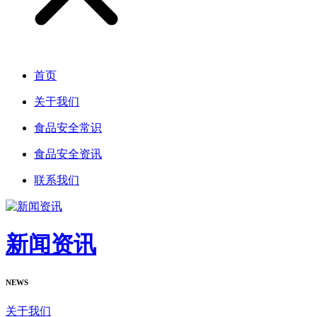
首页
关于我们
食品安全常识
食品安全资讯
联系我们
新闻资讯
NEWS
关于我们