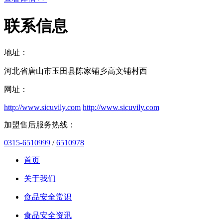
联系信息
地址：
河北省唐山市玉田县陈家铺乡高文铺村西
网址：
http://www.sicuvily.com
http://www.sicuvily.com
加盟售后服务热线：
0315-6510999
/
6510978
首页
关于我们
食品安全常识
食品安全资讯