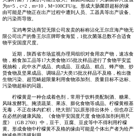
为n=5，c=2，m=10，M=100CFU/g。形成大肠菌群超标的缘
由可能是产物正在出产过程中遭到人员、工器具等出产设备、
的污染而导致。
宝鸡粤荣达商贸无限公司发卖的标称沾化王尔庄海产物无
限公司出产的鲁王尔庄牌即食海蜇，1批次菌落总数不合适食
物平安国度尺度。
近期，陕西省市场监视办理局组织对食用农产物，速冻食
物，粮食加工品等17大类食物355批次样品进行了食物平安监
视抽检，此中水产成品、肉成品、豆成品、糕点、蜂产物、炒
货食物及坚果成品、调味品7大类15批次样品不及格，检出微
生物污染、超范畴超限量利用食物添加剂、质量目标不达标、
污染物超标的问题。
柠檬黄是一种合成着色剂，常用于饮料类配制酒、糖果、
风味发酵乳、腌渍蔬菜、果冻、膨化食物等成品。柠檬黄根基
无毒，不正在体内贮积，绝大部门以原形排出体外，但也存正
在必然的健康风险。《食物平安国度尺度 食物添加剂利用尺
度》（GB 2760）中，豆干、豆腐、豆皮等中不得利用柠檬
黄。形成食物中柠檬黄不及格的缘由可能是个体出产者为给产
物减色而违规利用。