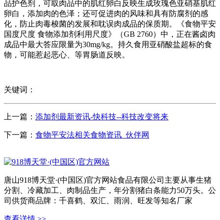
品护色剂，可取肉品中的肌红卵白反映生成玫瑰色亚硝基肌红
卵白，添加肉的色泽；还可促进肉的风味和具有防腐剂的感
化，防止肉毒梭菌的发展和耽误肉成品的保质期。《食物平安
国度尺度 食物添加剂利用尺度》（GB 2760）中，正在酱卤肉
成品中最大答应限量为30mg/kg。持久食用亚硝酸盐超标的食
物，可能惹起恶心、等胃肠道反映。
关键词：
上一篇：
添加剂最新资讯-快科技--科技改变将来
下一篇：
食物平安法相关食物资讯_伙伴网
唐山918博天堂·(中国区)官方网站食品有限公司主要从事生猪
分割、冷藏加工、肉制品生产，年分割猪白条能力50万头。公
司供货商品牌：千喜鹤、双汇、雨润、旺发等知名厂家
查看详情 >>