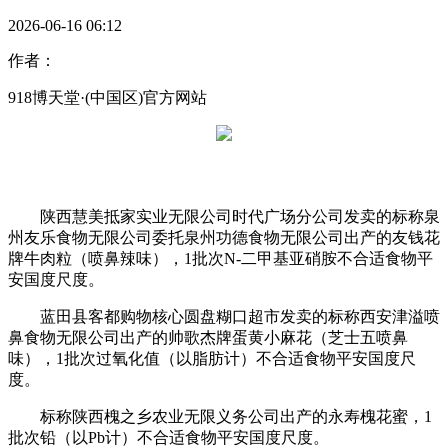
2026-06-16 06:12
作者：
918博天堂·(中国区)官方网站
陕西慧美抵家实业无限公司时代广场分公司发卖的标称泉
州友乐食物无限公司委托泉州功德食物无限公司出产的友钱花
牌牛肉粒（喷鼻辣味），1批次N-二甲基亚硝胺不合适食物平
安国度尺度。
蓝田县客都购物核心圆盘糊口超市发卖的标称西安津溢喷
鼻食物无限公司出产的帅歌杰牌蛋黄小麻花（芝士五喷鼻
味），1批次过氧化值（以脂肪计）不合适食物平安国度尺
度。
标称陕西槐之乡农业无限义务公司出产的永寿槐花蜜，1
批次铅（以Pb计）不合适食物平安国度尺度。