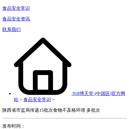
食品安全常识
食品安全资讯
联系我们
918博天堂·(中国区)官方网
站
>
食品安全常识
>
陕西省市监局传递15批次食物不及格环境 多批次
发布时间：