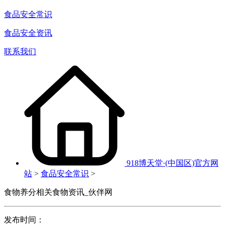
食品安全常识
食品安全资讯
联系我们
918博天堂·(中国区)官方网
站
>
食品安全常识
>
食物养分相关食物资讯_伙伴网
发布时间：