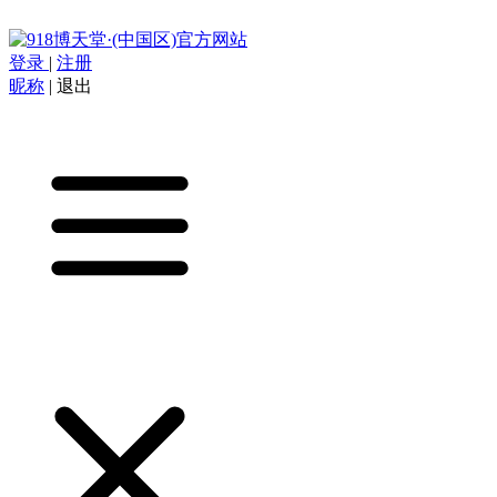
登录
|
注册
昵称
|
退出