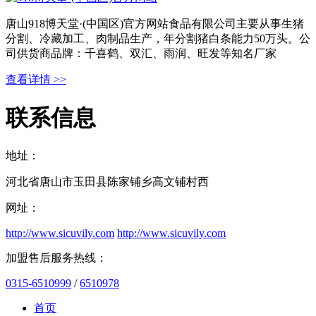
唐山918博天堂·(中国区)官方网站食品有限公司主要从事生猪
分割、冷藏加工、肉制品生产，年分割猪白条能力50万头。公
司供货商品牌：千喜鹤、双汇、雨润、旺发等知名厂家
查看详情 >>
联系信息
地址：
河北省唐山市玉田县陈家铺乡高文铺村西
网址：
http://www.sicuvily.com
http://www.sicuvily.com
加盟售后服务热线：
0315-6510999
/
6510978
首页