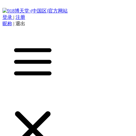
登录
|
注册
昵称
|
退出