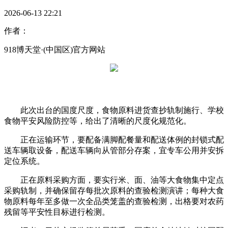
2026-06-13 22:21
作者：
918博天堂·(中国区)官方网站
此次出台的国度尺度，食物原料进货查抄轨制施行、学校
食物平安风险防控等，给出了清晰的尺度化规范化。
正在运输环节，要配备满脚配餐量和配送体例的封锁式配
送车辆取设备，配送车辆向从管部分存案，宜专车公用并安拆
定位系统。
正在原料采购方面，要实行米、面、油等大食物集中定点
采购轨制，并确保留存每批次原料的查验检测演讲；每种大食
物原料每年至多做一次全品类笼盖的查验检测，出格要对农药
残留等平安性目标进行检测。