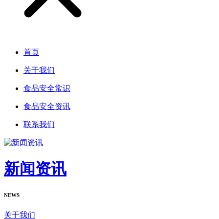
首页
关于我们
食品安全常识
食品安全资讯
联系我们
新闻资讯
NEWS
关于我们