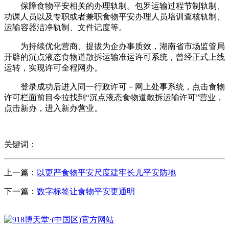
保障食物平安相关的办理轨制。包罗运输过程节制轨制、
功课人员以及专职或者兼职食物平安办理人员培训查核轨制、
运输容器洁净轨制、文件记度等。
为持续优化营商、提拔为企办事质效，湖南省市场监管局
开辟的沉点液态食物道散拆运输准运许可系统，曾经正式上线
运转，实现许可全程网办。
登录成功后进入同一行政许可－网上处事系统，点击食物
许可栏面前目今拉找到“沉点液态食物道散拆运输许可”营业，
点击新办，进入新办营业。
关键词：
上一篇：
以更严食物平安尺度建牢长儿平安防地
下一篇：
数字标签让食物平安更通明