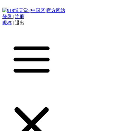
登录
|
注册
昵称
|
退出