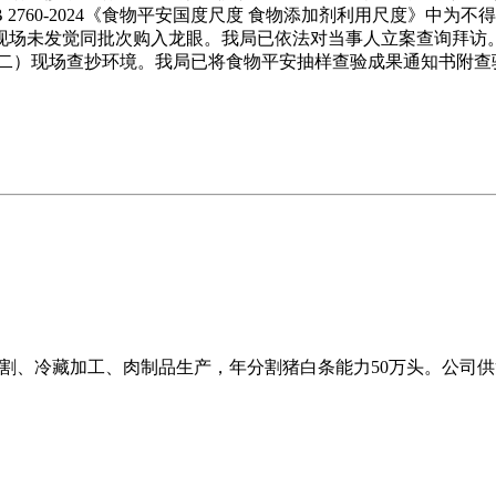
B 2760-2024《食物平安国度尺度 食物添加剂利用尺度》中为
现场未发觉同批次购入龙眼。我局已依法对当事人立案查询拜访
g。（二）现场查抄环境。我局已将食物平安抽样查验成果通知书
猪分割、冷藏加工、肉制品生产，年分割猪白条能力50万头。公