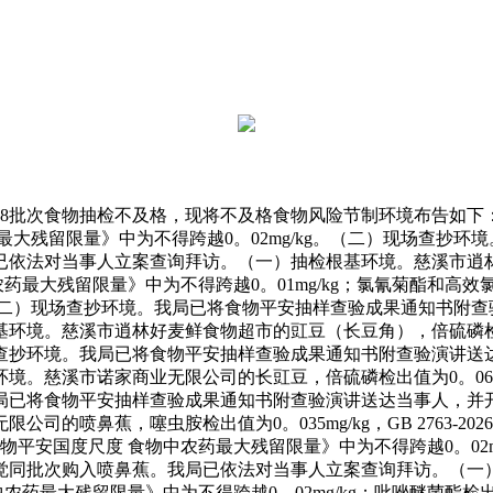
批次食物抽检不及格，现将不及格食物风险节制环境布告如下
中农药最大残留限量》中为不得跨越0。02mg/kg。（二）现场
已依法对当事人立案查询拜访。（一）抽检根基环境。慈溪市逍
物中农药最大残留限量》中为不得跨越0。01mg/kg；氯氰菊酯和高效氯氰
g。（二）现场查抄环境。我局已将食物平安抽样查验成果通知书
慈溪市逍林好麦鲜食物超市的豇豆（长豆角），倍硫磷检出值为0。6
）现场查抄环境。我局已将食物平安抽样查验成果通知书附查验演讲
溪市诺家商业无限公司的长豇豆，倍硫磷检出值为0。064mg/kg
境。我局已将食物平安抽样查验成果通知书附查验演讲送达当事人，
的喷鼻蕉，噻虫胺检出值为0。035mg/kg，GB 2763-2
63-2026《食物平安国度尺度 食物中农药最大残留限量》中为不得跨越
觉同批次购入喷鼻蕉。我局已依法对当事人立案查询拜访。（一
度 食物中农药最大残留限量》中为不得跨越0。02mg/kg；吡唑醚菌