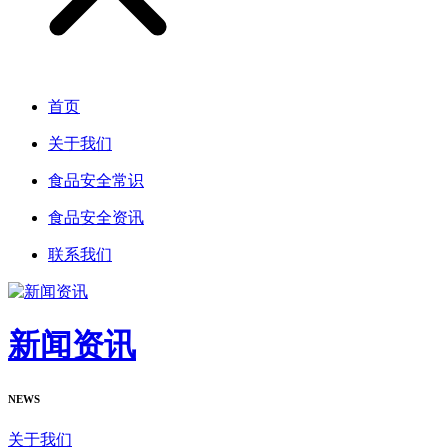
首页
关于我们
食品安全常识
食品安全资讯
联系我们
新闻资讯
NEWS
关于我们