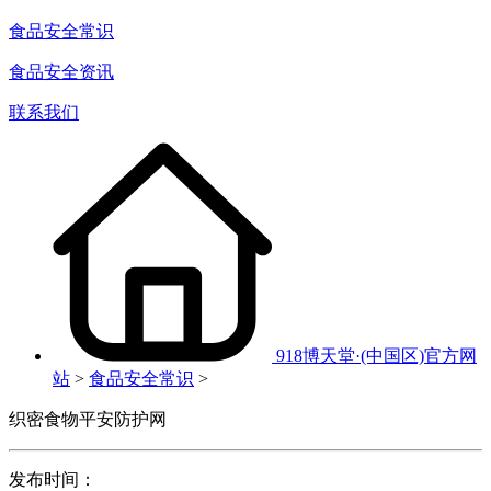
食品安全常识
食品安全资讯
联系我们
918博天堂·(中国区)官方网
站
>
食品安全常识
>
织密食物平安防护网
发布时间：