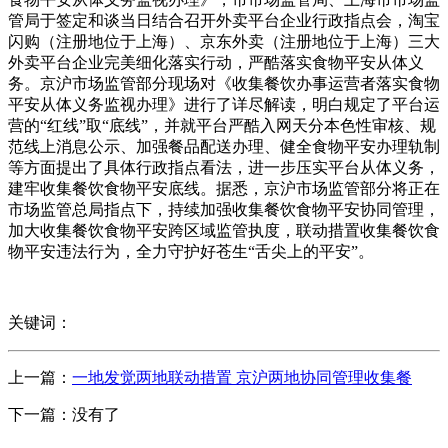
管局于签定和谈当日结合召开外卖平台企业行政指点会，淘宝
闪购（注册地位于上海）、京东外卖（注册地位于上海）三大
外卖平台企业完美细化落实行动，严酷落实食物平安从体义
务。京沪市场监管部分现场对《收集餐饮办事运营者落实食物
平安从体义务监视办理》进行了详尽解读，明白规定了平台运
营的“红线”取“底线”，并就平台严酷入网天分本色性审核、规
范线上消息公示、加强餐品配送办理、健全食物平安办理轨制
等方面提出了具体行政指点看法，进一步压实平台从体义务，
建牢收集餐饮食物平安底线。据悉，京沪市场监管部分将正在
市场监管总局指点下，持续加强收集餐饮食物平安协同管理，
加大收集餐饮食物平安跨区域监管执度，联动措置收集餐饮食
物平安违法行为，全力守护好苍生“舌尖上的平安”。
关键词：
上一篇：
一地发觉两地联动措置 京沪两地协同管理收集餐
下一篇：没有了