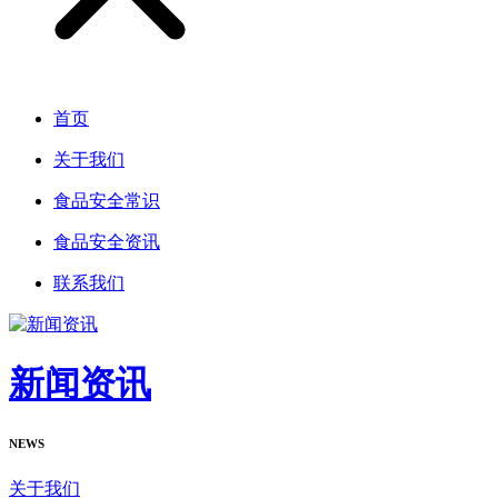
首页
关于我们
食品安全常识
食品安全资讯
联系我们
新闻资讯
NEWS
关于我们