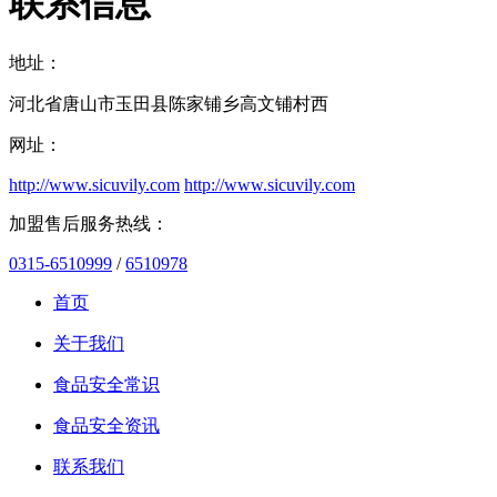
联系信息
地址：
河北省唐山市玉田县陈家铺乡高文铺村西
网址：
http://www.sicuvily.com
http://www.sicuvily.com
加盟售后服务热线：
0315-6510999
/
6510978
首页
关于我们
食品安全常识
食品安全资讯
联系我们