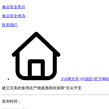
食品安全常识
食品安全资讯
联系我们
918博天堂·(中国区)官方网
建立完美的食用农产物逃溯系统保障“舌尖平安
发布时间：