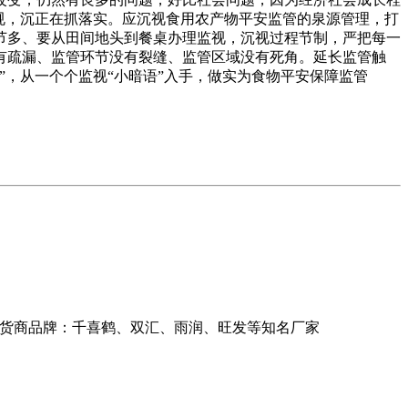
规，沉正在抓落实。应沉视食用农产物平安监管的泉源管理，打
节多、要从田间地头到餐桌办理监视，沉视过程节制，严把每一
有疏漏、监管环节没有裂缝、监管区域没有死角。延长监管触
，从一个个监视“小暗语”入手，做实为食物平安保障监管
司供货商品牌：千喜鹤、双汇、雨润、旺发等知名厂家