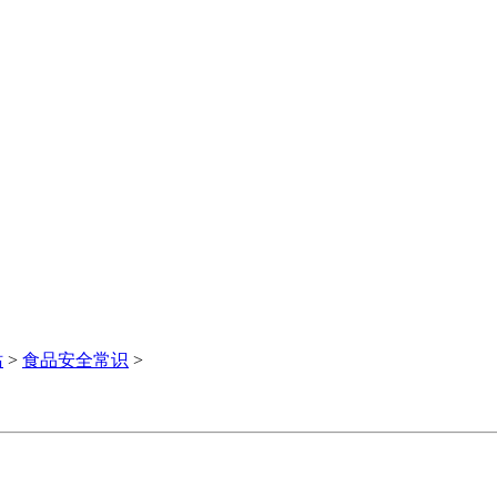
站
>
食品安全常识
>