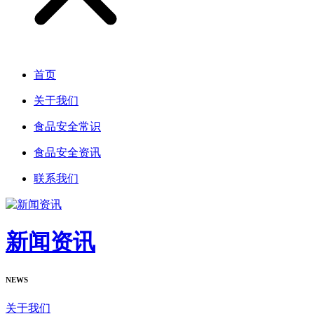
首页
关于我们
食品安全常识
食品安全资讯
联系我们
新闻资讯
NEWS
关于我们