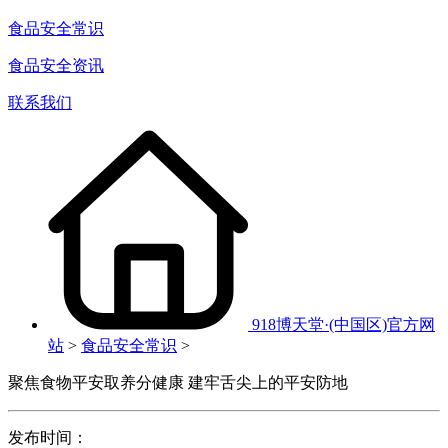
食品安全常识
食品安全资讯
联系我们
918博天堂·(中国区)官方网
站
>
食品安全常识
>
聚焦食物平安取养分健康 建牢舌尖上的平安防地
发布时间：