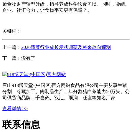
策食物财产转型升级，指导养成科学饮食习惯。同时，凝结、
企业、社汇合力，让食物平安更有保障？。
关键词：
上一篇：
2026蔬菜行业成长示状调研及将来趋向预测
下一篇：没有了
唐山918博天堂·(中国区)官方网站食品有限公司主要从事生猪
分割、冷藏加工、肉制品生产，年分割猪白条能力50万头。公
司供货商品牌：千喜鹤、双汇、雨润、旺发等知名厂家
查看详情 >>
联系信息