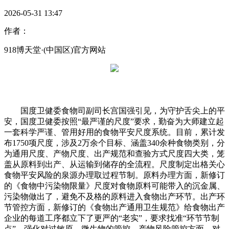
2026-05-31 13:47
作者：
918博天堂·(中国区)官方网站
国度卫健委食物司副司长宫国强引见，为守护舌尖上的平
安，国度卫健委按照“最严谨的尺度”要求，勤奋为大师建立起
一套科学严谨、管用好用的食物平安尺度系统。目前，累计发
布1750项尺度，涉及2万余个目标、涵盖340余种食物类别，分
为通用尺度、产物尺度、出产规范和查验方式尺度四大类，笼
盖从原料到出产、从运输到储存的全流程。尺度制定出格关心
食物平安风险的泉源办理取过程节制。原料办理方面，新修订
的《食物中污染物限量》尺度对食物原料可能带入的沉金属、
污染物做出了，避免不及格的原料进入食物出产环节。出产环
节管控方面，新修订的《食物出产通用卫生规范》给食物出产
企业的每道工序都立下了更严的“老实”，要求找准“环节节制
点”，强化对过敏原、微生物的管控。产物风险管控方面，对