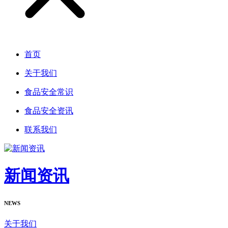
首页
关于我们
食品安全常识
食品安全资讯
联系我们
新闻资讯
NEWS
关于我们