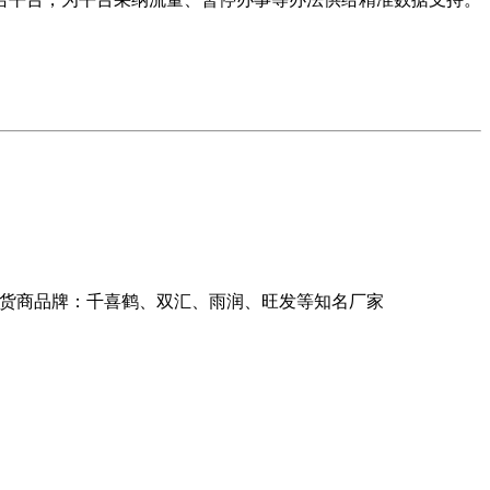
司供货商品牌：千喜鹤、双汇、雨润、旺发等知名厂家