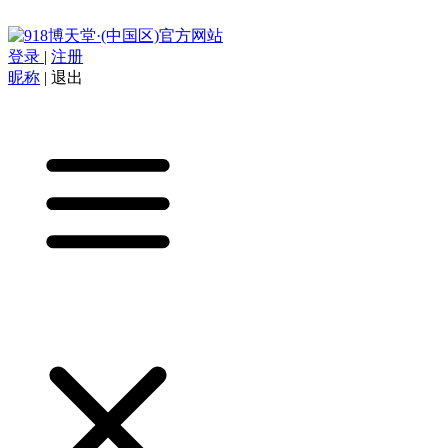
登录
|
注册
昵称
|
退出