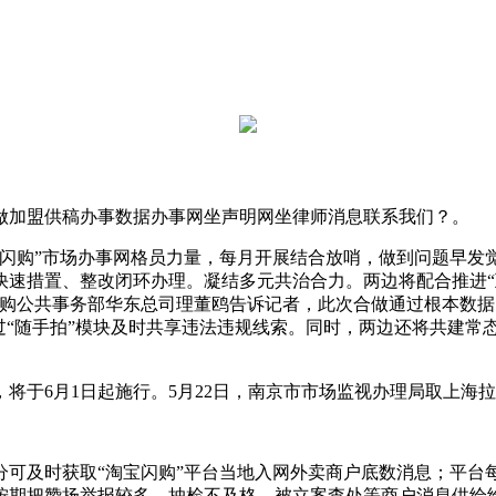
加盟供稿办事数据办事网坐声明网坐律师消息联系我们？。
购”市场办事网格员力量，每月开展结合放哨，做到问题早发
速措置、整改闭环办理。凝结多元共治合力。两边将配合推进“
闪购公共事务部华东总司理董鸥告诉记者，此次合做通过根本数
过“随手拍”模块及时共享违法违规线索。同时，两边还将共建常
6月1日起施行。5月22日，南京市市场监视办理局取上海拉
及时获取“淘宝闪购”平台当地入网外卖商户底数消息；平台
按期把赞扬举报较多、抽检不及格、被立案查处等商户消息供给