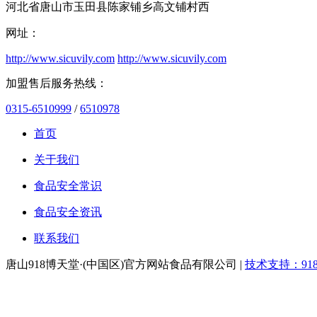
河北省唐山市玉田县陈家铺乡高文铺村西
网址：
http://www.sicuvily.com
http://www.sicuvily.com
加盟售后服务热线：
0315-6510999
/
6510978
首页
关于我们
食品安全常识
食品安全资讯
联系我们
唐山918博天堂·(中国区)官方网站食品有限公司 |
技术支持：91