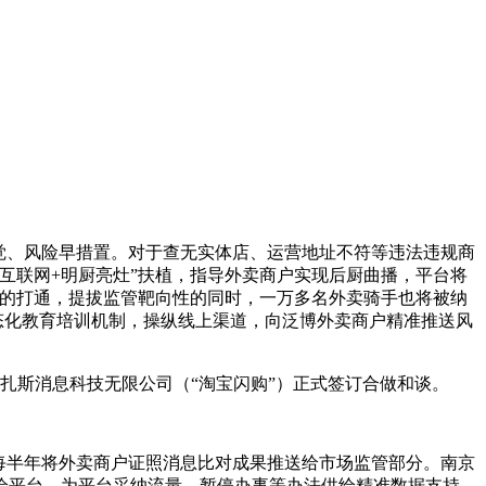
觉、风险早措置。对于查无实体店、运营地址不符等违法违规商
互联网+明厨亮灶”扶植，指导外卖商户实现后厨曲播，平台将
据的打通，提拔监管靶向性的同时，一万多名外卖骑手也将被纳
态化教育培训机制，操纵线上渠道，向泛博外卖商户精准推送风
扎斯消息科技无限公司（“淘宝闪购”）正式签订合做和谈。
每半年将外卖商户证照消息比对成果推送给市场监管部分。南京
给平台，为平台采纳流量、暂停办事等办法供给精准数据支持。