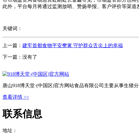
此外，平台每月将通过监测放哨、赞扬举报、客户评价等渠道
关键词：
上一篇：
建牢首都食物平安樊篱 守护群众舌尖上的幸福
下一篇：没有了
唐山918博天堂·(中国区)官方网站食品有限公司主要从事生
查看详情 >>
联系信息
地址：