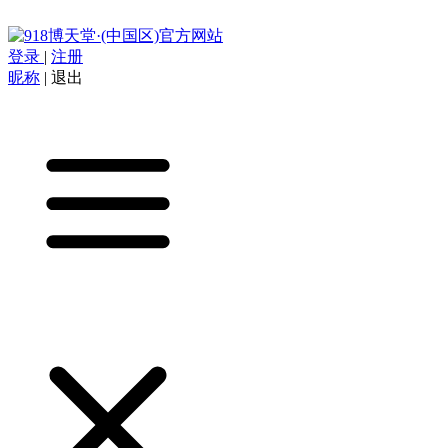
登录
|
注册
昵称
|
退出