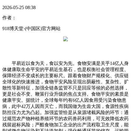
2026-05-25 08:38
作者：
918博天堂·(中国区)官方网站
平易近以食为天，食以安为先。食物安满是关乎14亿人身
体健康取生命平安的平易近生基石，也是权衡社会管理程度、
保障经济不变成长的主要标尺。跟着食物财产规模化、供应链
全球化的快速推进，食物平安风险呈现出荫蔽性、复杂性、扩
散性等新特征，加强全链条监管不只是回应等候的必然选择，
更是社会不变、鞭策行业升级的焦点支持。食物平安的素质是
健康平安。据统计，全球每年约有6亿人因食用受污染食物患
病，此中42万人因而灭亡，而我国做为生齿大国，食源性疾病
防控压力尤为凸起。加强监管恰是从泉源堵截风险的环节：通
过规范农产物种植养殖环节的农药兽药利用，可无效降低农药
残留超标风险；严酷食物加工企业的出产流程取卫生尺度，能
削减微生物污染和不法添加剂；强化畅通环节的储存、运输管