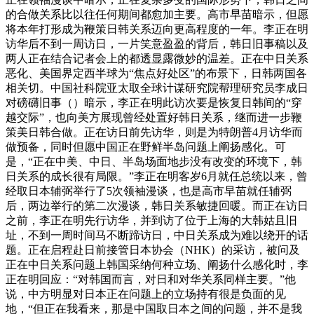
的合做关系比以往任何期间都愈加主要。高市早苗暗示，但愿
将本年打形成为鞭策日韩关系迈向更高程度的一年。李正在明
访华后不到一周访日，一片笑意盈盈的背后，韩日旧事稿以及
两人正在结合记者会上的都透显露微妙的温差。正在中日关系
恶化、美国界定西半球为“焦点好处区”的布景下，日韩两国各
相关切。中国社科院亚太取全球计谋研究院帮理研究员李成日
对磅礴旧事（）暗示，李正在明此访次要是恢复日韩间的“穿
越交际”，也向美方展现曾经处置好韩日关系，继而进一步鞭
策美日韩合做。正在访日前先访华，则是为特朗普4月访华而
做预备，同时但愿中国正在野鲜半岛问题上阐扬感化。可
是，“正在中美、中日、半岛场面地步没有改变的环境下，韩
日关系的成长很有局限。”李正在明客岁6月就任总统以来，曾
经取日本辅弼举行了5次领袖漫谈，也是高市早苗就任辅弼
后，两边举行的第二次漫谈，韩日关系敏捷回暖。而正在访日
之前，李正在明先行访华，并到访了位于上海的大韩姑且旧
址，不到一周时间马不断蹄访日，中日关系成为难以绕开的话
题。正在启程赴日前接管日本协会（NHK）的采访，被问及
正在中日关系问题上韩国采纳何种立场、阐扬什么感化时，李
正在明回应：“对韩国而言，对日和对华关系同样主要。”他
说，中方明显对日本正在问题上的立场持有很是负面的见
地，“但正在我看来，那是中国取日本之间的问题，并不是我