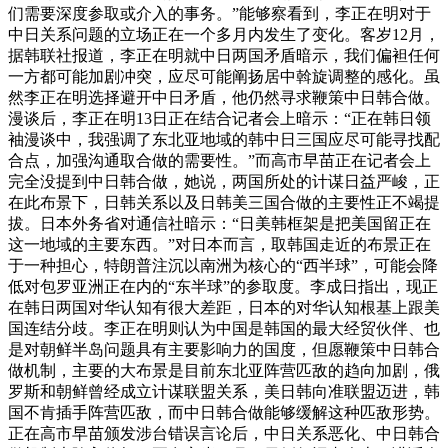
们需要深度参取或介入的事务。”能够察看到，李正在明对于
中日关系问题的立场正在一个多月内发生了变化。客岁12月，
据韩联社报道，李正在明就中日两国矛盾暗示，我们偏袒任何
一方都可能加剧冲突，应尽可能阐扬居中斡旋调整的感化。虽
然李正在明选择避开中日矛盾，他仍然寻求鞭策中日韩合做。
漫谈后，李正在明13日正在结合记者会上暗示：“正在韩日领
袖漫谈中，我强调了东北亚地域的韩中日三国应尽可能寻找配
合点，加强沟通取合做的需要性。”而高市早苗正在记者会上
完全没提到中日韩合做，她说，两国所处的计谋日益严峻，正
在此布景下，日韩关系以及日韩美三国合做的主要性正不竭提
拔。日本外务省对通信社暗示：“日美韩框架是把美国留正在
这一地域的主要东西。”对日本而言，取韩国走近的布景正在
于一种担心，特朗普注沉以南洲为核心的“西半球”，可能会降
低对包罗亚洲正在内的“东半球”的参取度。李成日指出，现正
在韩日两国对华认知有很大差距，日本的对华认知根基上跟美
国连结分歧。李正在明则认为中国是韩国的最大经贸伙伴、也
是对朝鲜半岛问题具有主要影响力的国度，但愿鞭策中日韩合
做机制，主要的大布景是目前东北亚阵营匹敌的趋向加剧，俄
罗斯和朝鲜曾经成立计谋联盟关系，美日韩向准联盟迈进，韩
国不肯插手阵营匹敌，而中日韩合做能够缓解这种匹敌形势。
正在高市早苗颁发涉台错误言论后，中日关系恶化、中日韩合