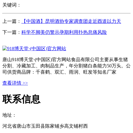
关键词：
上一篇：
【中国酒】昆明酒协专家调查团走近酉道以力天
下一篇：
科学不脚美仍警示孕期利用扑热息痛风险
唐山918博天堂·(中国区)官方网站食品有限公司主要从事生猪
分割、冷藏加工、肉制品生产，年分割猪白条能力50万头。公
司供货商品牌：千喜鹤、双汇、雨润、旺发等知名厂家
查看详情 >>
联系信息
地址：
河北省唐山市玉田县陈家铺乡高文铺村西