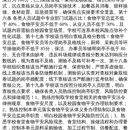
式，沉点查核从业人员岗亭实操技术，如餐器具消毒、留样操
做、食材处置、应急措置等，确保焦点实操要求全笼盖。第十
六条 各类人员试题中专业部门试题占比！食物平安总监不低
于 40%，食物平安员不低于 60%，从业人员不低于 50%，且
试题内容需贴合校园食堂场景。学校可连系本校风险点弥补个
性化试题。第十七条 学校该当明白查核及格分数线！食物平
安总监、食物平安员等办理岗亭及格线分，厨师、采购员等环
节操做岗亭不低于 85分，保洁、办事员等辅帮岗亭不低于 80
分。无合理来由缺考、违反科场规律或查核分数未达到响应分
数线的，视为查核不及格。测验不及格可补考一次。第十八条
学校组织查核该当严酷施行监考、保密轨制，严禁弄虚做假。
线上查核该当具备防做弊机制，测验前认实查对查核对象取组
卷试题的岗亭婚配度；线下查核该当严酷施行监考轨制，确保
查核公允。第十九条 学校该当按照分歧岗亭人员职责，明白
查核焦点要求，确保各类人员熟练控制岗亭职责、风险防控要
点和操做规范！1。熟练控制取学校食堂相关的食物平安法令
律例规章、食物平安尺度，以及校园食物平安办理轨制要求；
2。熟练控制本单元落实食物平安从体义务办理轨制以及食物
平安总监岗亭职责，明白校园食物平安风险防控沉点；3。熟
悉学校食堂食物平安风险现患、食堂结构、操做流程和办理要
求，控制本单元原料采购验收、加工过程节制、供餐配送、餐