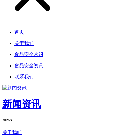
首页
关于我们
食品安全常识
食品安全资讯
联系我们
新闻资讯
NEWS
关于我们