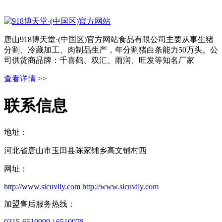
唐山918博天堂·(中国区)官方网站食品有限公司主要从事生猪
分割、冷藏加工、肉制品生产，年分割猪白条能力50万头。公
司供货商品牌：千喜鹤、双汇、雨润、旺发等知名厂家
查看详情 >>
联系信息
地址：
河北省唐山市玉田县陈家铺乡高文铺村西
网址：
http://www.sicuvily.com
http://www.sicuvily.com
加盟售后服务热线：
0315-6510999
/
6510978