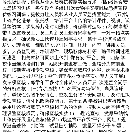
等现场讲授，确保从业人员熟练控制实操技术；(四)校园食安
应急练习训练！每学期至多组织1次食物平安变乱应急措置模
仿练习训练，提拔办理人员和从业人员应急措置能力；(五)线
上碎片化进修！依托线上培训平台上传的培训课件、视频、试
题等资本，操纵碎片化时间进修，确保学时达标；(六)岗亭帮
带！放置老员工、员工对新员工进行岗亭帮带，一对一指点实
操技术，确保新员工快速顺应岗亭要求。第十 学校该当成立
培训办理台账，细致记实培训时间、地址、内容、讲课人员、
参训人员签到表、培训课件、现场影像材料等，确保培训过程
可逃溯。相关材料可同步上传到“鄂食安”平台。第十四条 学
校该当连系培训打算，组织开展查核工做，查核分为岗前查
核、按期查核和专项查核，确保查核取培训内容、岗亭要求相
婚配。(二)按期查核！每学期至多对食物平安办理人员开展1
次专项查核，每学年至多对全体从业人员开展1次笼盖全岗亭
的分析查核；(三)专项查核！针对严沉勾当保障、高风险环
节、季候性食物平安特点，或发生食物平安问题后，及时组织
专项查核，强化风险防控能力。第十五条 学校组织查核该当
采用理论查核取实操查核相连系的体例，按照人员岗亭特点合
理设置查核权沉，确保查核实效！(一)理论查核！激励采纳线
上体例开展理论查核(登录“市场监育正在线”平台，网址！题
型涵盖选择、判断等，试题随机抽取，数量不得少于 50题，
满分为 100分；(二)实操查核！采用现场操做、模仿演示等形