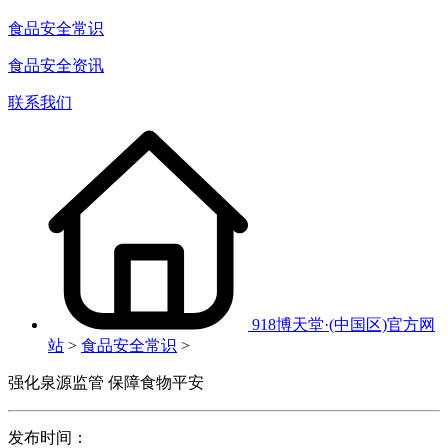
食品安全常识
食品安全资讯
联系我们
918博天堂·(中国区)官方网
站
>
食品安全常识
>
强化泉源监管 保障食物平安
发布时间：