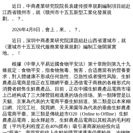
近日，中商產業研究院院長袁建传授率規劃編制項目組赴
江西省贛州市，就《贛州市十五五新型工業化發展規
劃。。？。
2026年4月8日，會上，來。。？。
近日，深圳中商產業研究院課題組赴山西省運城市，就
《運城市十五五現代服務業發展規劃》編制工做開展實
地。。！
根據《中華人平易近國食物平安法》第十章附則第九十九
條規定：食物平安，指食物無毒、無害，合适應當有的營養要
求，對人體健康不形成任何急性、亞急性或者慢性风险。生鮮
農產品電商是指正在互聯網平臺上憑借電子商務的各種形式向
消費者銷售生鮮農產品。目前，正在中國生鮮農產品電商市場
上己經构成了三大陣營競相逃逐的场合排场。第一類陣營是以
天貓、京東為代表的大電商平臺生鮮頻道。第二類是以本來糊
口網、沱沱工社、我買網、天天果園等為代表的垂曲生鮮農產
品電商平臺。第三類是傳統超市O20（Online to Offline）生鮮
農產品電商，如永輝超市。生鮮農產品電商以其較高的毛利程
度（平均毛利程度正在40%摆布）吸引著商家紛紛投向這
一“藍海”。盡管當前線上生鮮的購買滲透率仍舊較低、冷鏈物