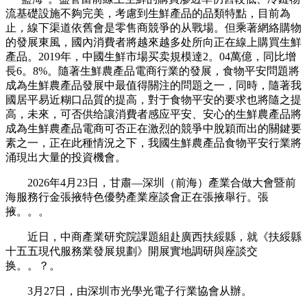
流基礎設施不夠完美，考慮到生鮮產品的品類特點，目前為
止，線下渠道依舊會是零售商競爭的从戰場。但乘著網絡購物
的發展東風，國內消費者將越來越多处所向正在線上購買生鮮
產品。2019年，中國生鮮市場买卖規模達2。04萬億，同比增
長6。8%。隨著生鮮農產品電商行業的發展，食物平安問題將
成為生鮮農產品發展中最值得關注的問題之一，同時，隨著我
國居平易近糊口品質的提高，對于食物平安的要求也將隨之提
高，未來，可否供给讓消費者感应平安、安心的生鮮農產品將
成為生鮮農產品電商可否正在激烈的競爭中脫穎而出的關鍵要
素之一，正在此種情況之下，我國生鮮農產品食物平安行業將
涌現出大量的投資機會。
2026年4月23日，甘肅—深圳（前海）產業合做大會暨前
海服務行金張掖特色優勢產業座談會正在張掖舉行。張
掖。。。
近日，中商產業研究院課題組赴廣西扶綏縣，就《扶綏縣
十五五現代服務業發展規劃》開展實地調研與座談交
换。。？。
3月27日，由深圳市光學光電子行業協會从辦。