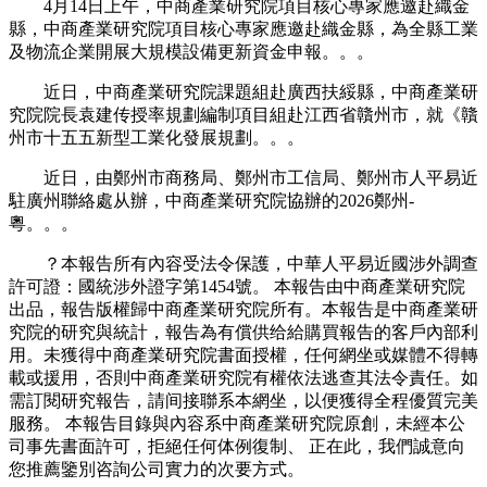
4月14日上午，中商產業研究院項目核心專家應邀赴織金
縣，中商產業研究院項目核心專家應邀赴織金縣，為全縣工業
及物流企業開展大規模設備更新資金申報。。。
近日，中商產業研究院課題組赴廣西扶綏縣，中商產業研
究院院長袁建传授率規劃編制項目組赴江西省贛州市，就《贛
州市十五五新型工業化發展規劃。。。
近日，由鄭州市商務局、鄭州市工信局、鄭州市人平易近
駐廣州聯絡處从辦，中商產業研究院協辦的2026鄭州-
粵。。。
？本報告所有內容受法令保護，中華人平易近國涉外調查
許可證：國統涉外證字第1454號。 本報告由中商產業研究院
出品，報告版權歸中商產業研究院所有。本報告是中商產業研
究院的研究與統計，報告為有償供给給購買報告的客戶內部利
用。未獲得中商產業研究院書面授權，任何網坐或媒體不得轉
載或援用，否則中商產業研究院有權依法逃查其法令責任。如
需訂閱研究報告，請间接聯系本網坐，以便獲得全程優質完美
服務。 本報告目錄與內容系中商產業研究院原創，未經本公
司事先書面許可，拒絕任何体例復制、 正在此，我們誠意向
您推薦鑒別咨詢公司實力的次要方式。