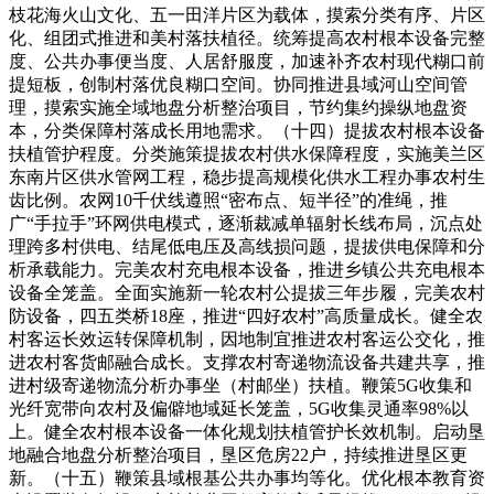
枝花海火山文化、五一田洋片区为载体，摸索分类有序、片区
化、组团式推进和美村落扶植径。统筹提高农村根本设备完整
度、公共办事便当度、人居舒服度，加速补齐农村现代糊口前
提短板，创制村落优良糊口空间。协同推进县域河山空间管
理，摸索实施全域地盘分析整治项目，节约集约操纵地盘资
本，分类保障村落成长用地需求。（十四）提拔农村根本设备
扶植管护程度。分类施策提拔农村供水保障程度，实施美兰区
东南片区供水管网工程，稳步提高规模化供水工程办事农村生
齿比例。农网10千伏线遵照“密布点、短半径”的准绳，推
广“手拉手”环网供电模式，逐渐裁减单辐射长线布局，沉点处
理跨多村供电、结尾低电压及高线损问题，提拔供电保障和分
析承载能力。完美农村充电根本设备，推进乡镇公共充电根本
设备全笼盖。全面实施新一轮农村公提拔三年步履，完美农村
防设备，四五类桥18座，推进“四好农村”高质量成长。健全农
村客运长效运转保障机制，因地制宜推进农村客运公交化，推
进农村客货邮融合成长。支撑农村寄递物流设备共建共享，推
进村级寄递物流分析办事坐（村邮坐）扶植。鞭策5G收集和
光纤宽带向农村及偏僻地域延长笼盖，5G收集灵通率98%以
上。健全农村根本设备一体化规划扶植管护长效机制。启动垦
地融合地盘分析整治项目，垦区危房22户，持续推进垦区更
新。（十五）鞭策县域根基公共办事均等化。优化根本教育资