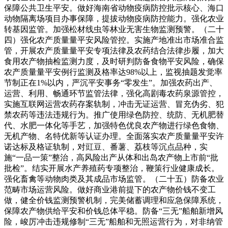
保障公共卫生平安。做好海南省动物疫病防控批示核心、海口
动物隔离场项目办事保障，提拔动物疫病防控能力。强化农业
转基因监管。加强松材线虫等林业无害生物监测预警。（二十
四）强化农产质量量平安风险管控。实施产地准出市场准合监
管，开展农产质量量平安专项法律及农药结合法律步履，加大
食用农产物抽检监测力度，及时研判防备食物平安风险，确保
农产质量量平安例行监测及格率达98%以上，监视抽题发觉率
节制正在1%以内，严沉平安事务“零发生”。加强农药出产、
运营、利用、畅通环节监管法律，强化高剧毒农药泉源管控，
实施互联网运营农药存案轨制，冲击无证运营、冒充伪劣、犯
禁农药等违法违规行为。推广使用绿色防控、统防、无机肥替
代、水肥一体化等手艺，加强特色优良农产物进行绿色食物、
无机产物、名特优新等认证办理。全面落实农产质量量平安许
诺达标及格证轨制，对豇豆、番薯、荔枝等沉点品种，实
施“一品一策”整治，高风险出产从体和出岛农产物上市前“批
批检”。结实开展水产养殖药专项整治，鞭策行业健康成长。
强化畜禽等动物肉类及其成品市场监管。（二十五）防备农业
范畴市场运营风险。做好商业港前提下的农产物价钱不变工
做，健全价钱监测预警机制，完美储蓄调理和应急保障系统，
保障农产物供给平安和价钱总体平稳。防备“三无”船舶新增风
险，峻厉冲击违规修制“三无”船舶和无照运营行为，对非纳管