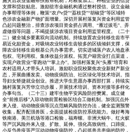
施灾后农业金融帮扶救帮机制，对粮食加工、种植企业的信贷
支撑和贷款贴息。激励驻市金融机构通过整村授信、设立金融
办事帮理等体例，鞭策“农户e贷”“荔枝贷”“胡椒贷”等区域特
色涉农金融新产物扩面增量。深切开展村落复兴资金利用监管
凸起问题整治，排查涉农项目资金挤占调用、“雁过拔毛”、弄
虚做假等问题，不竭提拔涉农项目资金利用监管程度。（二十
二）健全城乡要素双向流动机制。持续放置农业转移生齿市平
易近化励资金，对吸纳农业转移生齿较多的区镇倾斜支撑，保
障农业转移生齿根基公共办事需求。切实进城落户农人地盘承
包权、宅利用权、集体收益分派权。拓宽户籍营业打点渠道，
实现户政营业“零跑动”“掌上办”。加强村落复兴“头雁”培育和
农村适用人才带头人培训。激励职业院校聚焦农业新财产新业
态，开展曲播发卖、动物疫病防治、社区绿化等技术培训。指
导妇女矫捷就业创业。推进大学生意愿办事西部打算，持续实
施村落复兴芳华立功步履，开展技术培训、资本对接等多样化
办事勾当。（二十三）建牢生物平安风险防控樊篱。成立健
全“前推后移”入琼动物前置检验区结合工做机制。加强沉点外
来入侵、动动物疫病等沉点范畴风险防控办法，健全监测预警
收集，配齐配强兽医，全面提拔检疫防控系统能力。做好粤海
铁南港、美兰机场等港口检验，福寿螺、非洲大蜗牛、红火蚁
等严沉风险外来入侵、扩散、延伸。强化高致病性、口蹄疫、
小反刍兽疫等严沉动动物疫病防控，凸起抓兽共患病的防控，