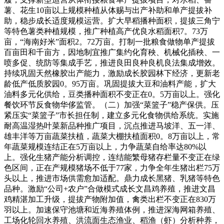
薯、花生10亩以上规模种植从体赐与出产补助和单产提拔补
助，稳步成长适度规模运营。扩大早稻播种面积，提拔三角宁
等特色薯类种植规模，推广种植高产优良水稻面积7。73万
亩，“海南好米”面积2。72万亩。打制一批粮食做物单产提拔
百亩田和千亩方，因地制宜推广集约化育秧、机械化插秧、一
喷多促、统防等集成手艺，推进良田良种良机良法集成增效。
持续巩固天然橡胶出产能力，激励成长胶园林下经济，更新老
龄低产低质胶园0。95万亩。巩固提拔大豆和油料产能，扩大
油料多元化供给，豆类播种面积不变正在0。5万亩以上。强化
餐饮环节反食物华侈监管。（二）加强“菜篮子”稳产保供。压
紧压实“菜篮子”市长担任制，建立多元化食物供给系统。实施
耐高温湿热叶菜新品种推广项目，沉点推进马坡洋、五一洋、
雄丰洋等万亩蔬菜扶植，蔬菜大棚扶植面积0。8万亩以上，常
年蔬菜规模连结正在5万亩以上，力争蔬菜自给率达80%以
上。强化生猪产能分析调控，连结能繁母猪存栏量不变正在绿
色区间，正在产规模猪场不低于77家，力争全年生猪出栏75万
头以上，推进市场供需愈加适配。鼎力成长黑猪、乳猪等特色
品种。激励“公司+农户”合做模式成长文昌鸡养殖，推进文昌
鸡精湛加工升级，提拔产物附加值，禽类出栏不变正在830万
羽以上。加速保守池塘和近海养殖体例，推进深海网箱养殖、
工场化轮回水养殖、洪流面生态渔业、稻渔（虾）分析种养，