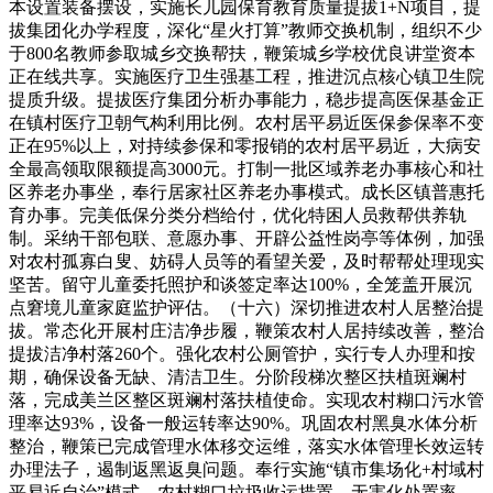
本设置装备摆设，实施长儿园保育教育质量提拔1+N项目，提
拔集团化办学程度，深化“星火打算”教师交换机制，组织不少
于800名教师参取城乡交换帮扶，鞭策城乡学校优良讲堂资本
正在线共享。实施医疗卫生强基工程，推进沉点核心镇卫生院
提质升级。提拔医疗集团分析办事能力，稳步提高医保基金正
在镇村医疗卫朝气构利用比例。农村居平易近医保参保率不变
正在95%以上，对持续参保和零报销的农村居平易近，大病安
全最高领取限额提高3000元。打制一批区域养老办事核心和社
区养老办事坐，奉行居家社区养老办事模式。成长区镇普惠托
育办事。完美低保分类分档给付，优化特困人员救帮供养轨
制。采纳干部包联、意愿办事、开辟公益性岗亭等体例，加强
对农村孤寡白叟、妨碍人员等的看望关爱，及时帮帮处理现实
坚苦。留守儿童委托照护和谈签定率达100%，全笼盖开展沉
点窘境儿童家庭监护评估。（十六）深切推进农村人居整治提
拔。常态化开展村庄洁净步履，鞭策农村人居持续改善，整治
提拔洁净村落260个。强化农村公厕管护，实行专人办理和按
期，确保设备无缺、清洁卫生。分阶段梯次整区扶植斑斓村
落，完成美兰区整区斑斓村落扶植使命。实现农村糊口污水管
理率达93%，设备一般运转率达90%。巩固农村黑臭水体分析
整治，鞭策已完成管理水体移交运维，落实水体管理长效运转
办理法子，遏制返黑返臭问题。奉行实施“镇市集场化+村域村
平易近自治”模式，农村糊口垃圾收运措置、无害化处置率