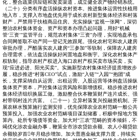
化，整合蔬菜供应链和发卖渠道，成立健全农产物经销系统。
（二十）分类有序盘活操纵农村资本。推进集体运营性扶植用
地入市，支撑入市地盘优先用于成长农村新型集体经济和村落
财产，严禁用于扶植商品住房。充实操纵“监视一张网”，深切
整治农村集体资金、资产和资本办理凸起问题，用好“机械
管‘三资’”监管平台，规范农村集体“三资”办理，实现地盘承包
合同网签取不动产同一登记无效跟尾。强化农村宅和农人建房
审批办理，严酷落实农人建房“三参加”等轨制，保障农人建房
合理需求，依法盘活操纵好闲置地盘和衡宇。深化农村集体产
权轨制，指导农村产权进入海口农村产权买卖市场买卖，实
现“应进必进、阳光买卖”。实施新型农村集体经济提质增效步
履，稳步推进“村落CEO”试点，激励“入链”“入园”“抱团”成
长，支撑采纳自从运营、出租运营、入股运营等体例盘活操纵
集体资产资本，严控集体运营风险和新增债权。稳步推进农村
集体经济组织换届工做。激励整合伙本鞭策财产连片成长、强
村带弱村连片共富。（二十一）立异村落复兴投融资机制。开
展农林水预算施行监测安排，优先保障农业农村范畴一般公共
预算投入。加强农业农村范畴项目谋划储蓄，积极申报地方预
算内、处所专项债等资金。加大对“三农”范畴的资本倾斜，不
竭优化涉农金融办事，鞭策全市涉农贷款余额、农人小额贷款
余额较岁首年月稳步增加。加大普惠金融支撑力度，持续实