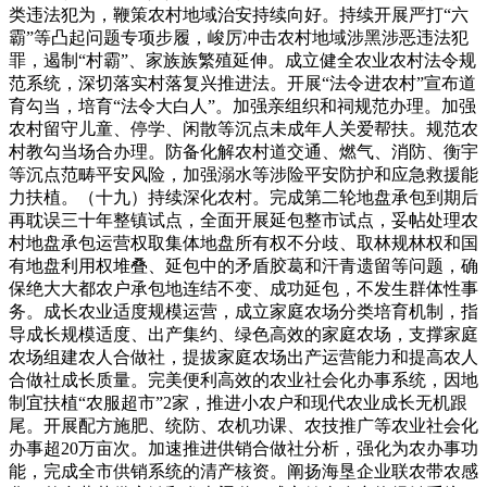
类违法犯为，鞭策农村地域治安持续向好。持续开展严打“六
霸”等凸起问题专项步履，峻厉冲击农村地域涉黑涉恶违法犯
罪，遏制“村霸”、家族族繁殖延伸。成立健全农业农村法令规
范系统，深切落实村落复兴推进法。开展“法令进农村”宣布道
育勾当，培育“法令大白人”。加强亲组织和祠规范办理。加强
农村留守儿童、停学、闲散等沉点未成年人关爱帮扶。规范农
村教勾当场合办理。防备化解农村道交通、燃气、消防、衡宇
等沉点范畴平安风险，加强溺水等涉险平安防护和应急救援能
力扶植。（十九）持续深化农村。完成第二轮地盘承包到期后
再耽误三十年整镇试点，全面开展延包整市试点，妥帖处理农
村地盘承包运营权取集体地盘所有权不分歧、取林规林权和国
有地盘利用权堆叠、延包中的矛盾胶葛和汗青遗留等问题，确
保绝大大都农户承包地连结不变、成功延包，不发生群体性事
务。成长农业适度规模运营，成立家庭农场分类培育机制，指
导成长规模适度、出产集约、绿色高效的家庭农场，支撑家庭
农场组建农人合做社，提拔家庭农场出产运营能力和提高农人
合做社成长质量。完美便利高效的农业社会化办事系统，因地
制宜扶植“农服超市”2家，推进小农户和现代农业成长无机跟
尾。开展配方施肥、统防、农机功课、农技推广等农业社会化
办事超20万亩次。加速推进供销合做社分析，强化为农办事功
能，完成全市供销系统的清产核资。阐扬海垦企业联农带农感