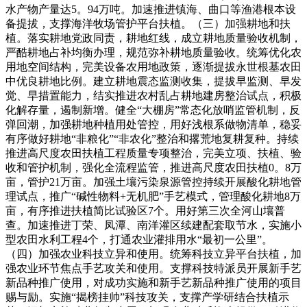
水产物产量达5。94万吨。加速推进镇海、曲口等渔港根本设
备提拔，支撑海洋牧场管护平台扶植。（三）加强耕地和扶
植。落实耕地党政同责，耕地红线，成立耕地质量验收机制，
严酷耕地占补均衡办理，规范弥补耕地质量验收。统筹优化农
用地空间结构，完美设备农用地政策，逐渐提拔永世根基农田
中优良耕地比例。建立耕地震态监测收集，提拔早监测、早发
觉、早措置能力，结实推进农村乱占耕地建房整治试点，积极
化解存量，遏制新增。健全“大棚房”常态化放哨监管机制，反
弹回潮，加强耕地种植用处管控，用好浅根系做物清单，稳妥
有序做好耕地“非粮化”“非农化”整治和撂荒地复耕复种。持续
推进高尺度农田扶植工程质量专项整治，完美立项、扶植、验
收和管护机制，强化全流程监管，推进高尺度农田扶植0。8万
亩，管护21万亩。加强土壤污染泉源管控持续开展酸化耕地管
理试点，推广“碱性物料+无机肥”手艺模式，管理酸化耕地8万
亩，有序推进扶植简比试验区7个。用好第三次全河山壤普
查。加速推进丁荣、凤潭、南洋灌区续建配套取节水，实施小
型农田水利工程4个，打通农业灌排用水“最初一公里”。
（四）加强农业科技立异和使用。统筹科技立异平台扶植，加
强农业环节焦点手艺攻关和使用。支撑科技特派员开展新手艺
新品种推广使用，对成功实施和新手艺新品种推广使用的项目
赐与励。实施“揭榜挂帅”科技攻关，支撑产学研结合扶植示