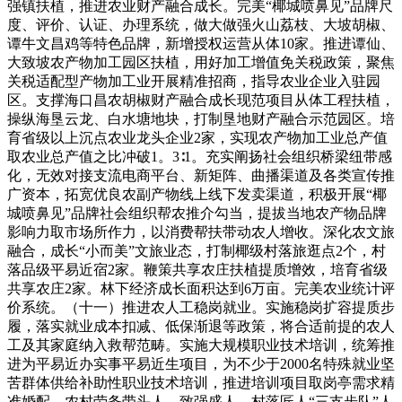
强镇扶植，推进农业财产融合成长。完美“椰城喷鼻见”品牌尺
度、评价、认证、办理系统，做大做强火山荔枝、大坡胡椒、
谭牛文昌鸡等特色品牌，新增授权运营从体10家。推进谭仙、
大致坡农产物加工园区扶植，用好加工增值免关税政策，聚焦
关税适配型产物加工业开展精准招商，指导农业企业入驻园
区。支撑海口昌农胡椒财产融合成长现范项目从体工程扶植，
操纵海垦云龙、白水塘地块，打制垦地财产融合示范园区。培
育省级以上沉点农业龙头企业2家，实现农产物加工业总产值
取农业总产值之比冲破1。3∶1。充实阐扬社会组织桥梁纽带感
化，无效对接支流电商平台、新矩阵、曲播渠道及各类宣传推
广资本，拓宽优良农副产物线上线下发卖渠道，积极开展“椰
城喷鼻见”品牌社会组织帮农推介勾当，提拔当地农产物品牌
影响力取市场所作力，以消费帮扶带动农人增收。深化农文旅
融合，成长“小而美”文旅业态，打制椰级村落旅逛点2个，村
落品级平易近宿2家。鞭策共享农庄扶植提质增效，培育省级
共享农庄2家。林下经济成长面积达到6万亩。完美农业统计评
价系统。（十一）推进农人工稳岗就业。实施稳岗扩容提质步
履，落实就业成本扣减、低保渐退等政策，将合适前提的农人
工及其家庭纳入救帮范畴。实施大规模职业技术培训，统筹推
进为平易近办实事平易近生项目，为不少于2000名特殊就业坚
苦群体供给补助性职业技术培训，推进培训项目取岗亭需求精
准婚配，农村劳务带头人、致强盛人、村落匠人“三支步队”人