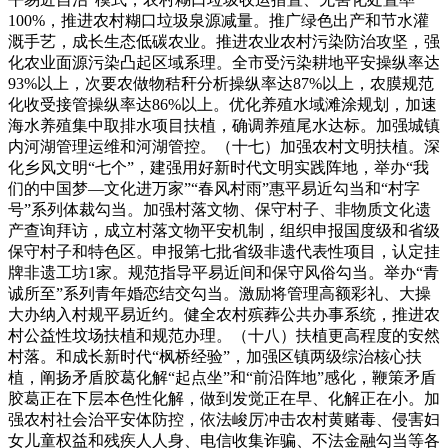
100%，推进农村糊口垃圾泉源减量。推广绿色出产和节水灌
溉手艺，成长生态低碳农业。推进农业农村污染防治攻坚，强
化农业面源污染凸起区域系理。全市受污染耕地平安操纵率达
93%以上，次要农做物秸秆分析操纵率达87%以上，农膜规范
化收受接管操纵率达86%以上。优化养殖水域滩涂规划，加速
海水养殖集中取排水项目扶植，确调养殖尾水达标。加强城镇
内河湖管理运维和河湖管控。（十七）加强农村文明扶植。深
化乡风文明“七个”，建强用好新时代文明实践阵地，举办“我
们的中国梦—文化进万家”“春风村雨”惠平易近勾当和“村字
号”系列体裁勾当。加强村落文物、保守村子、非物质文化遗
产查询拜访，成立村落文物平安机制，组织申报国度级和省级
保守村子和特色区。申报第七批省级非遗代表性项目，认定挂
牌非遗工坊1家。规范指导平易近间和保守风俗勾当。举办“青
诚所至”系列青年婚恋结交勾当。激励将管理高额彩礼、大操
大办纳入村规平易近约。健全农村殡葬公共办事系统，推进农
村公益性坟场扶植和规范办理。（十八）扶植更高程度的安然
村落。和成长新时代“枫桥经验”，加强区镇两级综治核心扶
植，阐扬矛盾胶葛化解“起点坐”和“前沿阵地”感化，鞭策矛盾
胶葛正在下层本色性化解，做到发觉正在早、化解正在小。加
强农村社会治平安体防控，依法峻厉冲击农村黄赌毒、侵害妇
女儿童权益和残疾人人身、电信收集诈骗、不法金融勾当等各