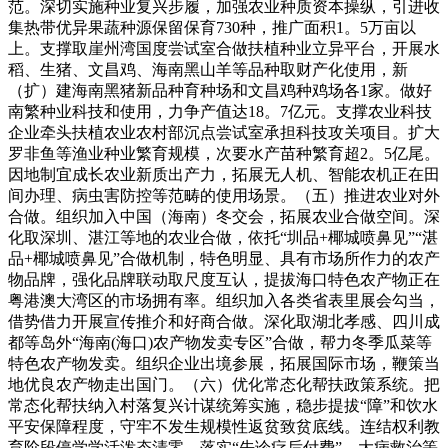
范。深切实施种业复兴步履，加强农业种质资本操纵，引进收
集热带优异果蔬种源保留保育730种，推广面积1。5万亩以
上。支撑取崖州湾国度尝试室合做扶植种业立异平台，开展水
稻、生猪、文昌鸡、海南黑山羊等品种取财产化使用，新
（扩）建海南黑猪新品种育种场和文昌鸡种鸡场各1家。做好
南繁种业科技和使用，力争产值达18。7亿元。支撑农业科技
企业牵头扶植农业农村部沉点尝试室承担科技攻关项目。扩大
罗非鱼等渔业种业繁育规模，次要水产苗种繁育超2。5亿尾。
因地制宜成长农业新质出产力，拓展无人机、智能农机正在田
间办理、病虫害防控等范畴的使用场景。（五）推进农业对外
合做。组织加入中国（海南）冬交会，拓展农业合做空间。深
化取深圳、湛江等地的农业合做，依托“圳品+椰城喷鼻见”“湛
品+椰城喷鼻见”合做机制，特色明显、具有市场所作力的农产
物品牌，强化品牌联动取尺度互认，提拔海口特色农产物正在
粤港澳大湾区的市场拥有率。组织加入各类省表里展会勾当，
借势借力开展宣传推介和好商合做。深化取湖北孝感、四川成
都等岛外“海南(海口)农产物发卖专区”合做，帮力冬季瓜菜等
特色农产物发卖。组织企业出境参展，拓展国际市场，鞭策当
地优良农产物走出国门。（六）优化常态化帮扶政策系统。把
常态化帮扶纳入村落复兴计谋统筹实施，稳步提拔“障”和饮水
平安保障程度，守牢不发生规模性返贫致贫底线。连结权利教
育阶段停学学活泼态清零。落实“先诊疗后付费”、大病救治等