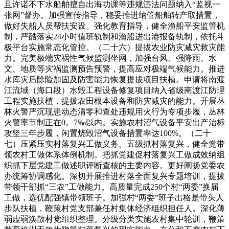
且许诺不下水船舶擅自出海功课等违规违法问题纳入“监视一
张网”督办。加强宣传指导，稳妥推进纳管船舶转产取措置，
做好失船人员帮扶安设。强化教育指导，健全渔船平安监管机
制，严酷落实24小时值班轨制和渔船进出港报备轨制，依托斗
极平台实施常态化管控。（二十六）提拔农业防灾减灾救灾能
力。完美极端灾祸性气候监测坐网，加强台风、强降雨、水
文、地质等灾祸监测预告预警，提高应对极端气候能力。推进
水库灾后除险加固及防害能力恢复提拔项目扶植。申请将南渡
江流域（海口段）水毁工程设备修复项目纳入省级南渡江防理
工程实施扶植，提拔农田根本设备和防灾减灾的能力。开展丛
林火警严沉现患动态清零和查处违规用火行为专项步履，丛林
火警率节制正在0。7‰以内。实施农村沼气设备平安出产治标
攻坚三年步履，闲置烧毁沼气设备措置率达100%。（二十
七）压紧压实村落复兴工做义务。五级抓村落复兴，健全党带
领农村工做体系体例机制。把抓党建促村落复兴工做成效纳组
织抓下层党建工做述职评断查核的主要内容。更好阐扬党委农
办统筹协调感化。深切开展推进村落全面复兴专题培训，提拔
带领干部抓“三农”工做能力。高质量完成250个村“两委”换届
工做，选优配强镇带领班子。加强村“两委”班子出格是带头人
步队扶植，鞭策村党支部兼任村集体经济组织担任人。深化薄
弱虚弱涣散村党组织整理。分级分类实施农村集中轮训，鞭策