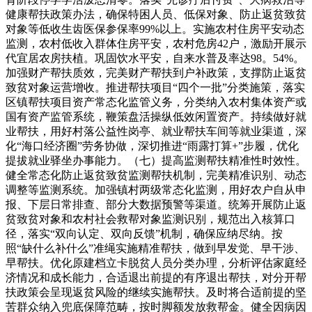
健康帮扶政策办法，确保特困人员、低保对象、防止返贫致贫
对象等低收生齿医保参保率99%以上。实施农村住房平安动态
监测，农村低收入群体住房平安，农村危房42户，激励开展示
代宜居农房扶植。巩固饮水平安，自来水普及率达98。54%。
加强财产帮扶质效，完美财产帮扶到户补政策，支撑防止返贫
致贫对象运营增收。推进帮扶项目“四个一批”分类施策，落实
区镇帮扶项目资产常态化监管义务，分类纳入农村集体资产或
国有资产监管系统，鞭策盘活操纵低效闲置资产。持续做好就
业帮扶，用好村落公益性岗亭、就业帮扶车间等就业渠道，深
化“海口经济圈”劳务协做，深切推进“雨露打算+”步履，优化
提拔就业驿坐办事能力。（七）提高监测帮扶精准性时效性。
健全常态化防止返贫致贫监测帮扶机制，完美精准识别、动态
调整等监测系统。加强镇村两级常态化监测，用好农户自从申
报、下层日常排查、部分大数据预警等渠道。统筹开展防止返
贫致贫对象和农村社会救帮对象监测识别，规范出入核算口
径，落实“双向认定、双向反馈”机制，确保应纳尽纳。按
照“缺什么补什么”准绳实施精准帮扶，做到早发觉、早干涉、
早帮扶。优化原建档立卡脱贫人员分类办理，分析评估家庭经
济情况和成长能力，合适退出前提的有序退出帮扶，对分开帮
扶政策会呈现返贫风险的继续实施帮扶。及时将合适前提的坚
苦群众纳入兜底保障范畴，按时脚额发放救帮金。健全因病因