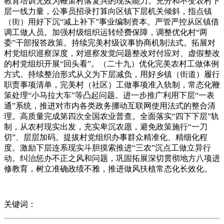
教育培训无效为鞭策村落复兴的现实能力。充分和不变农村下
层一线力量，公事员招录打算向区镇下层机关倾斜，指点镇
（街）用好下沉“减上补下”事业编制资本。严管严控从区镇借
调工做人员。加强村级组织运转经费保障，调整优化村“两
委”干部报答政策。持续完美村级议事协商机制法式。拓展对
村党组织巡察深度，对巡察发觉问题整改对付应对、虚假整改
的村党组织开展“回头看”。（二十九）优化完美农村工做体例
方式。持续整治形式从义为下层减负，用好乡镇（街道）履行
职责事项清单，完美村（社区）工做事项准入轨制，常态化鞭
策处理“小马拉大车”等凸起问题。进一步推广利用下层“一表
通”系统，推进对市内各类政务挪动互联网使用法式的整合清
理。高质量完成第四次全国农业普查。全面落实“四下下层”轨
制，从农村现实出发，充实卑沉农愿，避免政策施行“一刀
切”、层层加码。提拔村党组织办事群众精准化、精细化程
度。激励下层连系现实斗胆摸索推进“三农”沉点工做立异行
动。纠治惩办不正之风和问题，巩固拓展深切贯彻地方八项进
修教育，树立准确政绩不雅，推进做风扶植常态化长效化。
关键词：