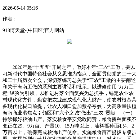
2026-05-14 05:16
作者：
918博天堂·(中国区)官方网站
2026年是“十五五”开局之年，做好本年“三农”工做，要以
习新时代中国特色社会从义思惟为指点，全面贯彻党的二十大
和二十届历次全会，深切落练习总关于“三农”工做的主要阐述
和关于海南工做的系列主要讲话和批示。以进修使用“万万工
程”经验为引领，以推进村落全面复兴为总抓手，锚定农业农
村现代化方针，勤奋把农业建成现代化大财产，使农村根基具
备现代化糊口前提，让农人糊口愈加敷裕夸姣，为高质量扶植
海南商业港焦点引领区和“六个之城”做出“三农”贡献。（一）
持续抓好粮油出产。落实粮食平安党政同责，粮食播种面积不
变正在29。9万亩、产量10。15万吨以上，油料播种面积4。2
万亩以上，确保完成粮油出产使命。实施粮食亩产提拔专项步
履，支撑新型运营从体衔接粮食单产提拔项目，对水稻、番