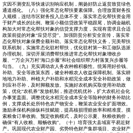
灾因不测变乱等快速识别响应机制，阐扬好防止返贫致贫绿色
通道感化。（八）强化常态化帮扶要素保障。合理放置财务投
入规模，连结市区财务投入总体不变，落实常态化帮扶资金用
于财产成长的比例。鞭策小额信贷政策平稳跟尾，协调金融机
构加大对常态化帮扶对象的信贷支撑力度，实现有需求且合适
政策前提的对象“应贷尽贷”。加强防贫分析安全宣传，落实常
态化帮扶对象保费全额补助。落实常态化帮扶义务，完美帮扶
联系机制，实施常态化驻村帮扶，优化驻村第一和工做队选派
办理机制。深切开展消费帮扶推进常态化帮扶对象增收步
履、“‘万企兴万村’海口步履”和社会组织帮力村落复兴步履等
勾当。（九）充实调动农人务农种粮积极性。统筹用好价钱、
补助、安全等政策东西，健全种粮农人收益保障机制。落实耕
地地力补助、种植大户补助和水稻完全成本安全补助政策，做
到应补尽补，及时脚额发放。实施好农机购买取使用补助政
策，优化“农机券”发放机制，推进优机优补，扩大农机社会化
办事笼盖面。调整优化水稻完全成本安全等险种的财务补助比
例，支撑成长处所特色农产物安全，鞭策农业安全扩面增效。
激励承保机构操纵科技赋能，提高核损理赔效率和精准度。摸
索粮食订单收购、预定收购模式，及时公示夏、秋粮收购价，
确保“有人收粮、顺畅收购”。（十）培育强大县域富平易近财
产。巩固现代农业财产园、劣势特色财产集群项目、农业财产