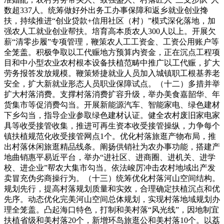
数超337人。统筹做好外出务工办事保障和返乡就业创业搀
扶，持续推进“创业贷款+信用社区（村）”模式深化落地，加
强农人工就业创业帮扶。培育高本质农人300人以上。开展欠
薪“清零步履”专项管理，鞭策农人工工资金、工资公用账户等
全笼盖。积极争取以工代赈地方预算内资金，正在沉点工程项
目和中小型农业农村根本设备扶植范畴中推广以工代赈，扩大
劳务报答发放规模。鞭策矫捷就业人员加入城镇职工根基养老
安全，扩大新就业形态人员职业保障试点。（十二）多措并举
扩大村落消费。支撑村落消费扩容升级，举办美食嘉韶华、年
货集市等促消费勾当。开展新能源汽车、智能家电、绿色建材
下乡勾当，指导企业参取绿色建材认证。健全农村废旧家电家
具等收受接管收集，推进可再生资本收受接管操纵，力争每个
镇扶植规范化收受接管网点1个。优化村落旅逛产物布局，推
出村落休闲旅逛精品线条。阐扬供销社为农办事功能，搭建产
地曲销惠平易近平台，举办“进社区、进商圈、进机关、进学
校、进企业”帮农大集市勾当。依法峻厉冲击农村地域出产发
卖冒充伪劣商操行为。（十三）统筹优化村落河山空间结构。
规划先行，提高村落规划质量和实效，合理确定扶植沉点和优
先序。动态优化完美河山空间总体规划，实现村落地域规划办
理全笼盖。凸起海口特色，打制和美村落“风光线”，因地制宜
扶植省级和美村落20个，新增环岛旅逛公和美村落10个。以荔