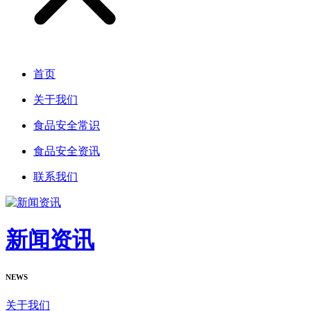
首页
关于我们
食品安全常识
食品安全资讯
联系我们
新闻资讯
NEWS
关于我们