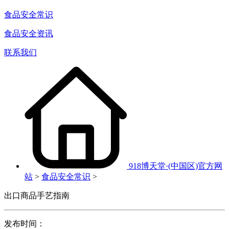
食品安全常识
食品安全资讯
联系我们
918博天堂·(中国区)官方网
站
>
食品安全常识
>
出口商品手艺指南
发布时间：